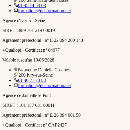
94100
Saint-Maur-des-Fossés
01 45 14 53 08
formation@ddsformation.net
Agence d'Ivry-sur-Seine
SIRET :
889 761 219 00019
Agrément préfectoral :
n° E 22 094 200 140
Qualiopi ·
Certificat n° 04077
Valable jusqu'au 19/06/2028
84 avenue Danielle Casanova
94200
Ivry-sur-Seine
01 46 71 73 83
formation@ddsformation.net
Agence de Joinville-le-Pont
SIRET :
101 187 631 00011
Agrément préfectoral :
n° E 26 094 001 50
Qualiopi ·
Certificat n° CAP2427