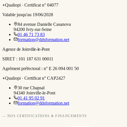
Qualiopi ·
Certificat n° 04077
Valable jusqu'au 19/06/2028
84 avenue Danielle Casanova
94200
Ivry-sur-Seine
01 46 71 73 83
formation@ddsformation.net
Agence de Joinville-le-Pont
SIRET :
101 187 631 00011
Agrément préfectoral :
n° E 26 094 001 50
Qualiopi ·
Certificat n° CAP2427
30 rue Chapsal
94340
Joinville-le-Pont
01 41 95 02 91
formation@ddsformation.net
— NOS CERTIFICATIONS & FINANCEMENTS