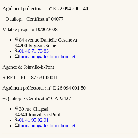
Agrément préfectoral :
n° E 22 094 200 140
Qualiopi ·
Certificat n° 04077
Valable jusqu'au 19/06/2028
84 avenue Danielle Casanova
94200
Ivry-sur-Seine
01 46 71 73 83
formation@ddsformation.net
Agence de Joinville-le-Pont
SIRET :
101 187 631 00011
Agrément préfectoral :
n° E 26 094 001 50
Qualiopi ·
Certificat n° CAP2427
30 rue Chapsal
94340
Joinville-le-Pont
01 41 95 02 91
formation@ddsformation.net