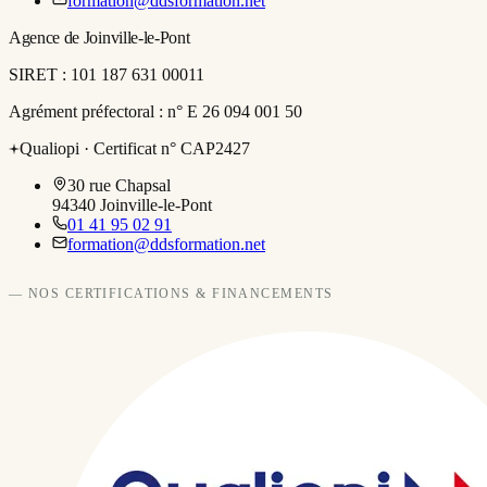
formation@ddsformation.net
Agence de Joinville-le-Pont
SIRET :
101 187 631 00011
Agrément préfectoral :
n° E 26 094 001 50
Qualiopi ·
Certificat n° CAP2427
30 rue Chapsal
94340
Joinville-le-Pont
01 41 95 02 91
formation@ddsformation.net
— NOS CERTIFICATIONS & FINANCEMENTS