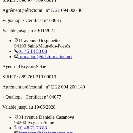
SIRET :
890 974 769 00014
Agrément préfectoral :
n° E 21 094 000 40
Qualiopi ·
Certificat n° 03085
Valable jusqu'au 29/11/2027
11 avenue Desgenettes
94100
Saint-Maur-des-Fossés
01 45 14 53 08
formation@ddsformation.net
Agence d'Ivry-sur-Seine
SIRET :
889 761 219 00019
Agrément préfectoral :
n° E 22 094 200 140
Qualiopi ·
Certificat n° 04077
Valable jusqu'au 19/06/2028
84 avenue Danielle Casanova
94200
Ivry-sur-Seine
01 46 71 73 83